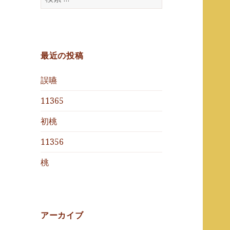
を
索
展
:
開
最近の投稿
誤嚥
11365
初桃
11356
桃
アーカイブ