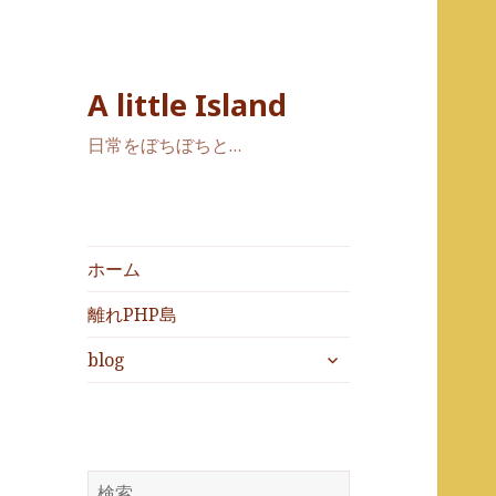
A little Island
日常をぼちぼちと…
ホーム
離れPHP島
サ
blog
ブ
メ
ニ
ュ
ー
検