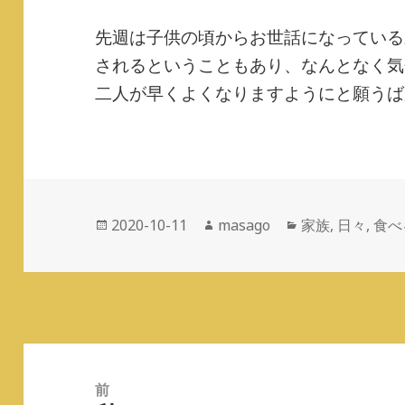
先週は子供の頃からお世話になっている
されるということもあり、なんとなく気
二人が早くよくなりますようにと願うば
投
2020-10-11
作
masago
カ
家族
,
日々
,
食べ
稿
成
テ
日:
者
ゴ
リ
ー
投
稿
前