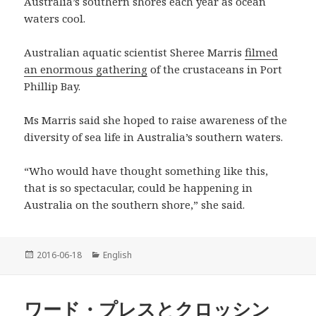
Australia’s southern shores each year as ocean
waters cool.
Australian aquatic scientist Sheree Marris
filmed
an enormous gathering
of the crustaceans in Port
Phillip Bay.
Ms Marris said she hoped to raise awareness of the
diversity of sea life in Australia’s southern waters.
“Who would have thought something like this,
that is so spectacular, could be happening in
Australia on the southern shore,” she said.
投
2016-06-18
カ
English
稿
テ
日:
ゴ
リ
ワード・プレスとクロッシン
ー