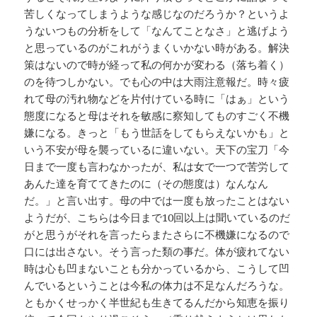
苦しくなってしまうような感じなのだろうか？というよ
うないつもの分析をして「なんてことなさ」と逃げよう
と思っているのがこれがうまくいかない時がある。解決
策はないので時が経って私の何かが変わる（落ち着く）
のを待つしかない。でも心の中は大雨注意報だ。時々疲
れて母の汚れ物などを片付けている時に「はぁ」という
態度になると母はそれを敏感に察知してものすごく不機
嫌になる。きっと「もう世話をしてもらえないかも」と
いう不安が母を襲っているに違いない。天下の宝刀「今
日まで一度も言わなかったが、私は女で一つで苦労して
あんた達を育ててきたのに（その態度は）なんなん
だ。」と言い出す。母の中では一度も放ったことはない
ようだが、こちらは今日まで10回以上は聞いているのだ
がと思うがそれを言ったらまたさらに不機嫌になるので
口には出さない。そう言った類の事だ。体が疲れてない
時は心も凹まないことも分かっているから、こうして凹
んでいるということは今私の体力は不足なんだろうな。
ともかくせっかく半世紀も生きてるんだから知恵を振り