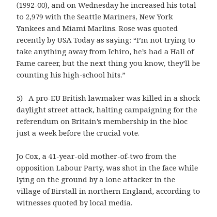
(1992-00), and on Wednesday he increased his total
to 2,979 with the Seattle Mariners, New York
Yankees and Miami Marlins. Rose was quoted
recently by USA Today as saying: “I’m not trying to
take anything away from Ichiro, he’s had a Hall of
Fame career, but the next thing you know, they’ll be
counting his high-school hits.”
5) A pro-EU British lawmaker was killed in a shock
daylight street attack, halting campaigning for the
referendum on Britain’s membership in the bloc
just a week before the crucial vote.
Jo Cox, a 41-year-old mother-of-two from the
opposition Labour Party, was shot in the face while
lying on the ground by a lone attacker in the
village of Birstall in northern England, according to
witnesses quoted by local media.