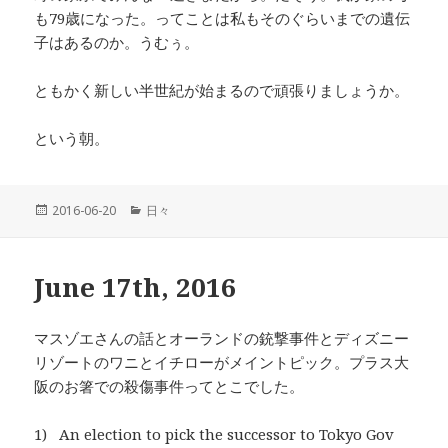
も79歳になった。ってことは私もそのぐらいまでの遺伝
子はあるのか。うむぅ。
ともかく新しい半世紀が始まるので頑張りましょうか。
という朝。
投
2016-06-20
カ
日々
稿
テ
日:
ゴ
リ
June 17th, 2016
ー
マスゾエさんの話とオーランドの銃撃事件とディズニー
リゾートのワニとイチローがメイントピック。プラス大
阪のお箸での殺傷事件ってとこでした。
1) An election to pick the successor to Tokyo Gov