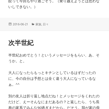
絞って今回もやり過ごそう。（乗り越えようとは思わな
いしできない。）
投
2016-06-21
カ
家族
,
日々
稿
テ
日:
ゴ
リ
次半世紀
ー
半世紀おめでとう！というメッセージをもらい、あ、そ
うか。と。
大人になったらもっとキチンとしているはずだったの
に、今の自分は予想とは全く違う大人になっているな
ぁ。^^
別の友人は折り返し地点だね！とメッセージをくれたの
だけど、えーそんなにまだあるの？と返したら、うち長
寿の家系でみんな90過ぎまだから。だそう。我が家の母