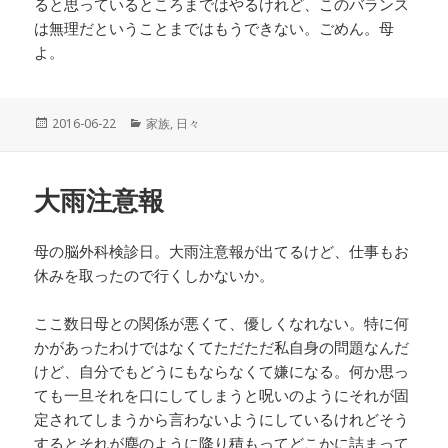
ると思っているところまではやるけれど、このバランス
は無理だということまではもうできない。ごめん。母
よ。
投
2016-06-22
カ
家族
,
日々
稿
テ
日:
ゴ
リ
大雨注意報
ー
母の脳外科検診日。大雨注意報が出てるけど、仕事もお
休みを取ったので行くしかないか。
ここ数日母との関係が悪くて、優しくなれない。特に何
かがあったわけではなくてただただ私自身の問題なんだ
けど、自分でもどうにもならなくて嫌になる。何か思っ
ても一旦それを口にしてしまうと呪いのようにそれが固
定されてしまうから言わないようにしているけれどそう
するとそれが塵のように降り積もってどこかに詰まって