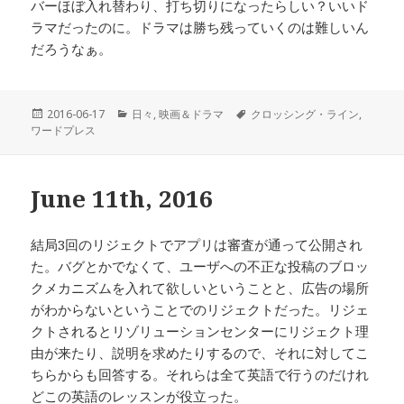
バーほぼ入れ替わり、打ち切りになったらしい？いいド
ラマだったのに。ドラマは勝ち残っていくのは難しいん
だろうなぁ。
投
2016-06-17
カ
日々
,
映画＆ドラマ
タ
クロッシング・ライン
,
ワードプレス
稿
テ
グ
日:
ゴ
リ
ー
June 11th, 2016
結局3回のリジェクトでアプリは審査が通って公開され
た。バグとかでなくて、ユーザへの不正な投稿のブロッ
クメカニズムを入れて欲しいということと、広告の場所
がわからないということでのリジェクトだった。リジェ
クトされるとリゾリューションセンターにリジェクト理
由が来たり、説明を求めたりするので、それに対してこ
ちらからも回答する。それらは全て英語で行うのだけれ
どこの英語のレッスンが役立った。