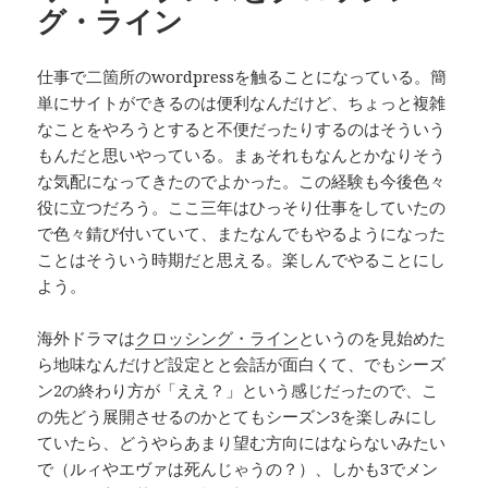
グ・ライン
仕事で二箇所のwordpressを触ることになっている。簡
単にサイトができるのは便利なんだけど、ちょっと複雑
なことをやろうとすると不便だったりするのはそういう
もんだと思いやっている。まぁそれもなんとかなりそう
な気配になってきたのでよかった。この経験も今後色々
役に立つだろう。ここ三年はひっそり仕事をしていたの
で色々錆び付いていて、またなんでもやるようになった
ことはそういう時期だと思える。楽しんでやることにし
よう。
海外ドラマは
クロッシング・ライン
というのを見始めた
ら地味なんだけど設定とと会話が面白くて、でもシーズ
ン2の終わり方が「ええ？」という感じだったので、こ
の先どう展開させるのかとてもシーズン3を楽しみにし
ていたら、どうやらあまり望む方向にはならないみたい
で（ルィやエヴァは死んじゃうの？）、しかも3でメン