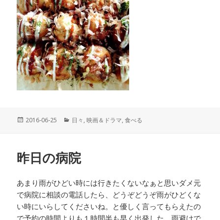
投
2016-06-25
カ
日々
,
映画＆ドラマ
,
食べる
稿
テ
日:
ゴ
リ
昨日の病院
ー
あまり雨がひどい時には行きたくないなぁと思いダメ元
で病院に相談の電話したら、どうぞどうぞ雨がひどくな
い時にいらしてくださいね。と優しく言ってもらえたの
で予約の時間よりも１時間半も早く出発した。雨避けで