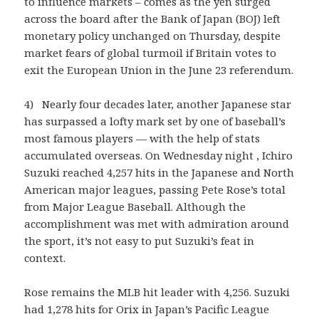
to influence markets – comes as the yen surged
across the board after the Bank of Japan (BOJ) left
monetary policy unchanged on Thursday, despite
market fears of global turmoil if Britain votes to
exit the European Union in the June 23 referendum.
4) Nearly four decades later, another Japanese star
has surpassed a lofty mark set by one of baseball’s
most famous players — with the help of stats
accumulated overseas. On Wednesday night , Ichiro
Suzuki reached 4,257 hits in the Japanese and North
American major leagues, passing Pete Rose’s total
from Major League Baseball. Although the
accomplishment was met with admiration around
the sport, it’s not easy to put Suzuki’s feat in
context.
Rose remains the MLB hit leader with 4,256. Suzuki
had 1,278 hits for Orix in Japan’s Pacific League