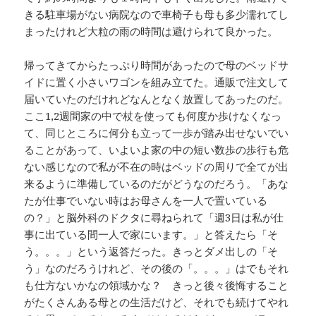
きる駐車場がない病院なので車椅子も母も多少濡れてし
まったけれど大粒の雨の時間は避けられて良かった。
帰ってきてからたっぷり時間があったので母のベッドサ
イドに置く小さいワゴンを組み立てた。通販で注文して
届いていたのだけれどなんとなく放置してあったのだ。
ここ1,2週間家の中で杖を使っても何度か歩けなくなっ
て、同じところに何分も立って一歩が踏み出せないでい
ることがあって、いよいよ家の中の短い数歩の歩行も危
ない感じなので私が不在の時はベッドの周りで全てが出
来るように準備しているのだがどうなのだろう。「あな
たが仕事でいない時はお母さんを一人で置いている
の？」と脳外科のドクタに尋ねられて「週3日は私が仕
事に出ている間一人で家にいます。」と答えたら「そ
う。。。」という返答だった。きっとダメ出しの「そ
う」なのだろうけれど、その後の「。。。」はでもそれ
も仕方ないかなの領域かな？ きっと後々後悔すること
がたくさんある母との生活だけど、それでも続けてやれ