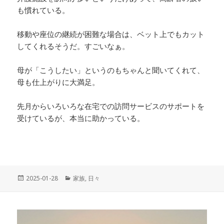
も慣れている。
移動や座位の継続が困難な場合は、ベット上でもカット
してくれるそうだ。すごいなぁ。
母が「こうしたい」というのもちゃんと聞いてくれて、
母も仕上がりに大満足。
先月からいろいろな在宅での訪問サービスのサポートを
受けているが、本当に助かっている。
投
2025-01-28
カ
家族
,
日々
稿
テ
日:
ゴ
リ
ー