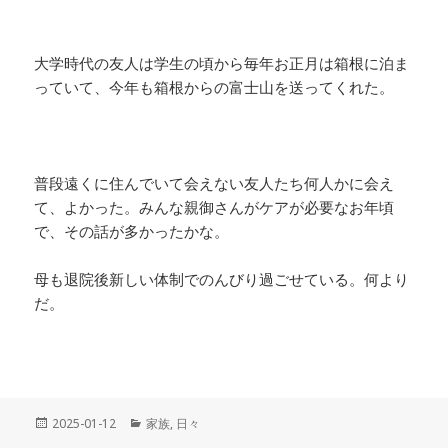
大学時代の友人は学生の頃から毎年お正月は箱根に泊ま
っていて、今年も箱根からの富士山を送ってくれた。
普段遠くに住んでいて会えない友人たち何人かに会え
て、よかった。みんな親御さんがケアが必要なお年頃
で、その話が多かったかな。
母も退院後新しい体制でのんびり過ごせている。何より
だ。
投
2025-01-12
カ
家族
,
日々
稿
テ