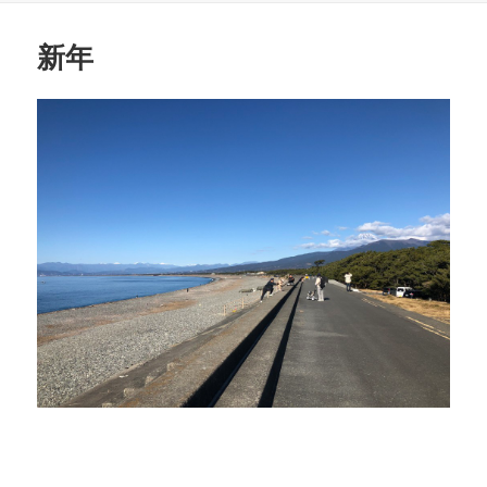
日:
ゴ
リ
新年
ー