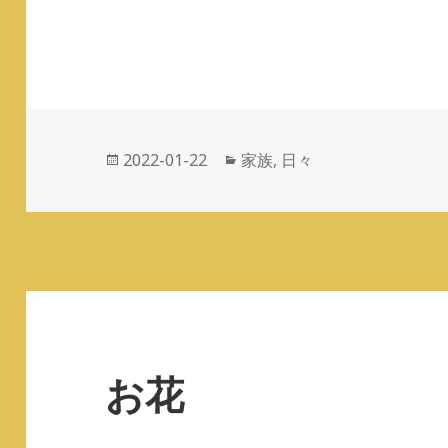
投
2022-01-22
カ
家族
,
日々
稿
テ
日:
ゴ
リ
ー
お花