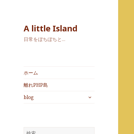
A little Island
日常をぼちぼちと…
ホーム
離れPHP島
サ
blog
ブ
メ
ニ
ュ
ー
検