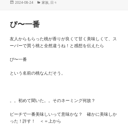
投
2024-08-24
カ
家族
,
日々
稿
テ
日:
ゴ
リ
ぴ〜一番
ー
友人からもらった桃が香りが良くて甘く美味しくて、ス
ーパーで買う桃と全然違うね！と感想を伝えたら
ぴ〜一番
という名前の桃なんだそう。
。。初めて聞いた。。そのネーミング何故？
ピーチで一番美味しいって意味かな？ 確かに美味しか
った！許す！ ＜＝上から