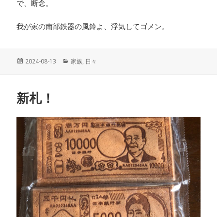
で、断念。
我が家の南部鉄器の風鈴よ、浮気してゴメン。
投
2024-08-13
カ
家族
,
日々
稿
テ
日:
ゴ
リ
新札！
ー