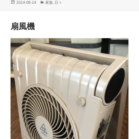
投
2024-08-24
カ
家族
,
日々
稿
テ
日:
ゴ
リ
扇風機
ー