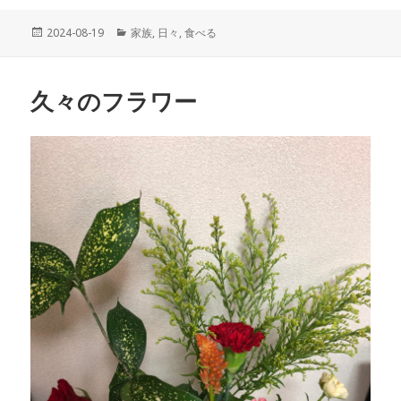
投
2024-08-19
カ
家族
,
日々
,
食べる
稿
テ
日:
ゴ
リ
久々のフラワー
ー