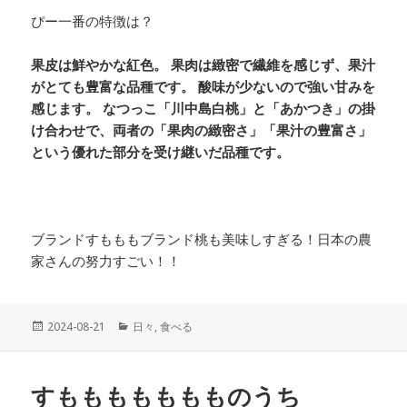
ぴー一番の特徴は？
果皮は鮮やかな紅色。 果肉は緻密で繊維を感じず、果汁
がとても豊富な品種です。 酸味が少ないので強い甘みを
感じます。 なつっこ「川中島白桃」と「あかつき」の掛
け合わせで、両者の「果肉の緻密さ」「果汁の豊富さ」
という優れた部分を受け継いだ品種です。
ブランドすもももブランド桃も美味しすぎる！日本の農
家さんの努力すごい！！
投
2024-08-21
カ
日々
,
食べる
稿
テ
日:
ゴ
リ
すももももももものうち
ー