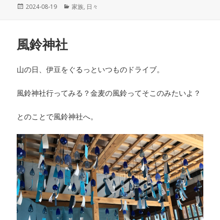
投
2024-08-19
カ
家族
,
日々
稿
テ
日:
ゴ
リ
風鈴神社
ー
山の日、伊豆をぐるっといつものドライブ。
風鈴神社行ってみる？金麦の風鈴ってそこのみたいよ？
とのことで風鈴神社へ。