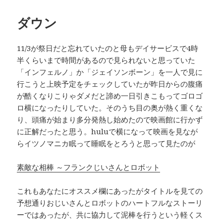
日:
ゴ
リ
ダウン
ー
11/3が祭日だと忘れていたのと母もデイサービスで4時
半くらいまで時間があるので見られないと思っていた
「インフェルノ」か「ジェイソンボーン」を一人で見に
行こうと上映予定をチェックしていたが昨日からの腹痛
が酷くなりこりゃダメだと諦め一日引きこもってゴロゴ
ロ横になったりしていた。そのうち目の奥が熱く重くな
り、頭痛が始まり多分発熱し始めたので映画館に行かず
に正解だったと思う。huluで横になって映画を見なが
らイツノマニカ眠って睡眠をとろうと思って見たのが
素敵な相棒 ～フランクじいさんとロボット
これもあなたにオススメ欄にあったがタイトルを見ての
予想通りおじいさんとロボットのハートフルなストーリ
ーではあったが、共に協力して泥棒を行うという軽くス