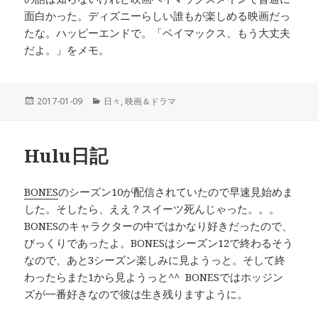
面白かった。ディズニーらしい誰もが楽しめる映画だっ
たな。ハッピーエンドで。「ベイマックス、もう大丈夫
だよ。」をメモ。
投
2017-01-09
カ
日々
,
映画＆ドラマ
稿
テ
日:
ゴ
リ
Hulu日記
ー
BONES
のシーズン10が配信されていたので早速見始めま
した。そしたら、ええ？スイーツ死んじゃった。。。
BONESのキャラクターの中ではかなり好きだったので、
びっくりであったよ。BONESはシーズン12で終わるそう
なので、あと3シーズン楽しみに見ようっと。そして終
わったらまた1から見ようっと^^ BONESではホッジン
ズが一番好きなので彼は生き残りますように。