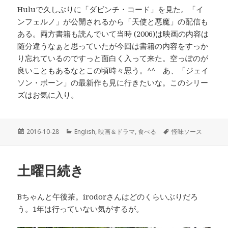
Huluで久しぶりに「ダビンチ・コード」を見た。「イ
ンフェルノ」が公開されるから「天使と悪魔」の配信も
ある。両方書籍も読んでいて当時 (2006)は映画の内容は
随分違うなぁと思っていたが今回は書籍の内容をすっか
り忘れているのですっと面白く入って来た。空っぽのが
良いこともあるなとこの頃時々思う。^^ あ、「ジェイ
ソン・ボーン」の最新作も見に行きたいな。このシリー
ズはお気に入り。
投
2016-10-28
カ
English
,
映画＆ドラマ
,
食べる
タ
怪味ソース
稿
テ
グ
日:
ゴ
リ
土曜日続き
ー
Bちゃんと午後茶。irodorさんはどのくらいぶりだろ
う。1年は行っていない気がするが。