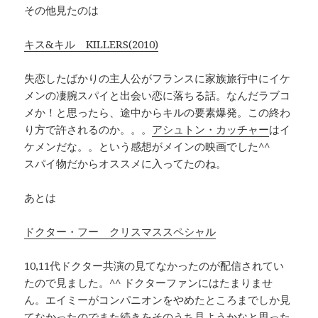
その他見たのは
キス&キル KILLERS(2010)
失恋したばかりの主人公がフランスに家族旅行中にイケ
メンの凄腕スパイと出会い恋に落ちる話。なんだラブコ
メか！と思ったら、途中からキルの要素爆発。この終わ
り方で許されるのか。。。
アシュトン・カッチャー
はイ
ケメンだな。。という感想がメインの映画でした^^
スパイ物だからオススメに入ってたのね。
あとは
ドクター・フー クリスマススペシャル
10,11代ドクター共演の見てなかったのが配信されてい
たので見ました。^^ ドクターファンにはたまりませ
ん。エイミーがコンパニオンをやめたところまでしか見
てなかったのでまた続きをそのうち見ようかなと思った