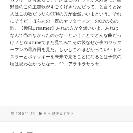
野源のこの主題歌がすごく好きなんだって。と言うと家
人はこの歌だったらSUNの方が全然いいよという。それ
にそうだ！ほらあの「夜のヤッターマン」のOPのあの
歌、
【極限Dreamer】
あれの方が全然いいよ、あれは
なんで売れなかったのかなーということでどんな曲だっ
け？とYoutubeでまた見てみてその後なぜか夜のヤッタ
ーマンの最終回を見た。しかしこれほどかっこいいトン
ズラーとボヤッキーを未来で見ることになるとは子供の
頃は思わなかったなー。^^ アラホラサッサ。
投
2016-11-20
カ
日々
,
映画＆ドラマ
稿
テ
日:
ゴ
リ