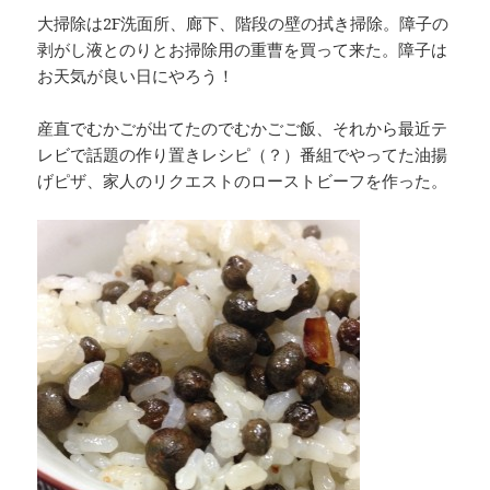
大掃除は2F洗面所、廊下、階段の壁の拭き掃除。障子の
剥がし液とのりとお掃除用の重曹を買って来た。障子は
お天気が良い日にやろう！
産直でむかごが出てたのでむかごご飯、それから最近テ
レビで話題の作り置きレシピ（？）番組でやってた油揚
げピザ、家人のリクエストのローストビーフを作った。