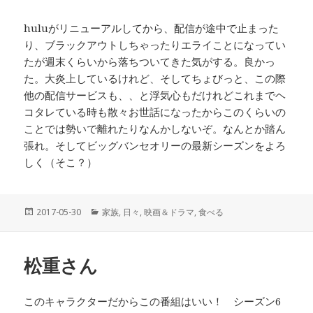
huluがリニューアルしてから、配信が途中で止まった
り、ブラックアウトしちゃったりエライことになってい
たが週末くらいから落ちついてきた気がする。良かっ
た。大炎上しているけれど、そしてちょびっと、この際
他の配信サービスも、、と浮気心もだけれどこれまでヘ
コタレている時も散々お世話になったからこのくらいの
ことでは勢いで離れたりなんかしないぞ。なんとか踏ん
張れ。そしてビッグバンセオリーの最新シーズンをよろ
しく（そこ？）
投
2017-05-30
カ
家族
,
日々
,
映画＆ドラマ
,
食べる
稿
テ
日:
ゴ
リ
松重さん
ー
このキャラクターだからこの番組はいい！ シーズン6