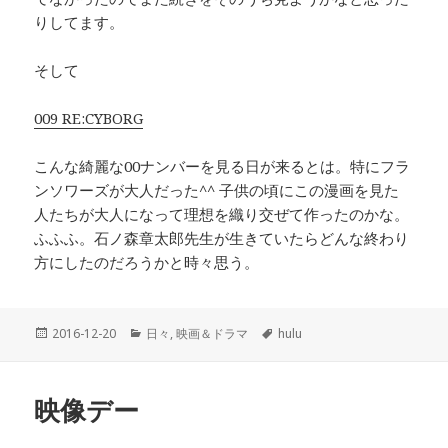
りしてます。
そして
009 RE:CYBORG
こんな綺麗な00ナンバーを見る日が来るとは。特にフラ
ンソワーズが大人だった^^ 子供の頃にこの漫画を見た
人たちが大人になって理想を織り交ぜて作ったのかな。
ふふふ。石ノ森章太郎先生が生きていたらどんな終わり
方にしたのだろうかと時々思う。
投
2016-12-20
カ
日々
,
映画＆ドラマ
タ
hulu
稿
テ
グ
日:
ゴ
リ
映像デー
ー