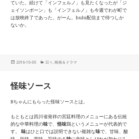
ていた。続けて「インフェルノ」も見たくなったが「ジ
ェイソンボーン」も「インフェルノ」も今週でわが町で
は放映終了であった。がーん。hulu配信まで待つしか
ないか。
投
2016-10-30
カ
日々
,
映画＆ドラマ
稿
テ
日:
ゴ
リ
怪味ソース
ー
Bちゃんにもらった怪味ソースとは。
もともとは四川省発祥の宮廷料理のメニューにある伝統
的な中華料理の
味
で、
怪味
鶏というメニューが代表的で
す。
味
はひと口では説明できない複雑な
味
で、甘味、酸
味、塩味、苦味、旨味の５
味
に辛味としびれが加わり7