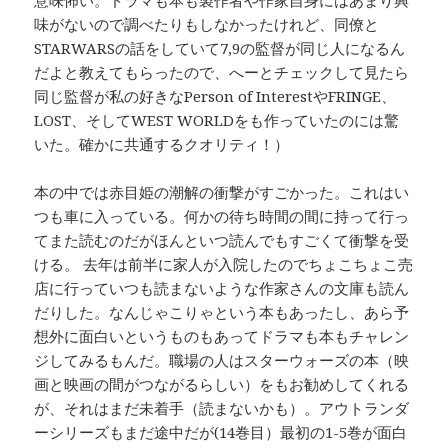
味がないので調べたりもしなかったけれど、同僚と
STARWARSの話をしていて7,9の監督が同じ人になるん
だよと教えてもらったので、へーとチェックして見たら
同じ監督が私の好きなPerson of InterestやFRINGE、
LOST、そしてWEST WORLDをも作っていたのには驚
いた。確かに共通するクオリティ！）
本の中では赤目姫の潮解の衝撃がすごかった。これはい
つも車に入っている。何かの待ち時間の間に持って行っ
てまた読むのだがほんといつ読んでもすごくて衝撃を受
ける。 去年は前半に家人が入院したのでちょこちょこ売
店に行っていつも読まないような作家さんの文庫も読ん
だりした。なんじゃこりゃという本もあったし、あら予
想外に面白いというものもあってドラマも本もチャレン
ジしてみるもんだ。職場の人はスターウォーズの本（映
画と映画の間がつながるらしい）をもお勧めしてくれる
が、それはまだ未着手（読まないかも）。アウトランダ
ーシリーズもまだ途中だが(14巻目）最初の1-5巻が面白