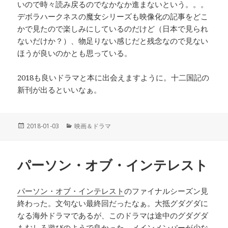
いので時々読み戻るのでなかなか進まないという。。。
デボラハークネスの魔女シリーズも映像化の記事をどこ
かで見たので楽しみにしているのだけど（日本で見られ
ないだけか？）、物足りない感じだと残念なので見ない
ほうが良いのかとも思っている。
2018も良いドラマと本に出会えますように。十二国記の
新刊が出るといいなぁ。
投
2018-01-03
カ
映画＆ドラマ
稿
テ
日:
ゴ
リ
パーソン・オブ・インテレスト
ー
パーソン・オブ・インテレスト
のファイナルシーズン見
終わった。文句ない最終回だったなぁ。大抵グダグダに
なる海外ドラマであるが、このドラマは途中のグダグダ
もむしろ遊びのようで良かった。メインメンバーが少な