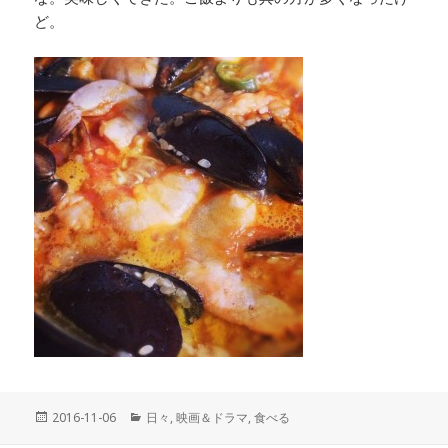
ど。
投
2016-11-06
カ
日々
,
映画＆ドラマ
,
食べる
稿
テ