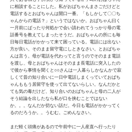
に相談することにした。私がおばちゃんまさごだけどと
電話するとおばちゃんは開口一番。「もしかして〇〇ち
ゃんからの電話？」というではないか。おばちゃん曰く
一月前にばったり何処かで会い請われてうっかり母の電
話番号を教えてしまったそうだ。おばちゃんの所にも毎
日毎日電話がかかって来て困っている。電話には出ない
方が良い。そのまま留守電にしときなさい。とおばちゃ
んは言う。母が電話を代わってと言うのでそのまま電話
を渡し、母とおばちゃんはそのまま長電話に突入したの
で後から事情を聞くと○○さんは一人暮らしかなんかで寂
しくて昔の知り合いに一日中電話しまくっていておばち
ゃんももう居留守を使って出てないらしい。なんだかと
ても気の毒だけど、知り合いのおばちゃんと母の二人が
そう結論を出したなら私が口を挟むことではない
か。。。なんだか切ない話だ。今日も電話がかかってく
るのだろうか。。うむむ。ごめんなさい。
まだ軽く頭痛があるので午前中に一人産直へ行ったり