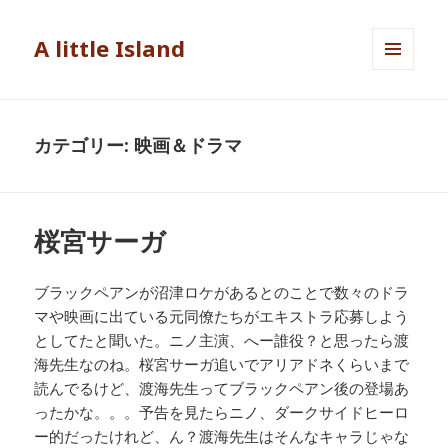
A little Island
メニュ
ーとウ
ィジェ
ット
カテゴリー: 映画＆ドラマ
桜宮サーガ
ブラックペアンが沼津ロケがあるとのことで数々のドラ
マや映画に出ている元同僚たちがエキストラ応募しよう
としてたと聞いた。ニノ主演、へー誰役？と思ったら渡
海先生なのね。桜宮サーガ追いでアリアドネくらいまで
読んでるけど、渡海先生ってブラックペアン後の登場あ
ったかな。。。予告を見たらニノ、ダークサイドヒーロ
ー的だったけれど、ん？渡海先生はそんなキャラじゃな