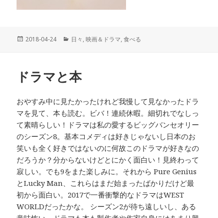
投
2018-04-24
カ
日々
,
映画＆ドラマ
,
食べる
稿
テ
日:
ゴ
リ
ドラマと本
ー
おやすみ中に見たかったけれど我慢して見なかったドラ
マを見て、本も読む。ビバ！連続休暇。細切れでなしっ
て素晴らしい！ドラマは私の愛するビッグバンセオリー
のシーズン8。基本コメディは好きじゃないし日本のお
笑いも全く好きではないのに何故このドラマが好きなの
だろうか？分からないけどとにかく面白い！見終わって
寂しい。でも9をまた楽しみに。それから Pure Genius
とLucky Man、これらはまだ始まったばかりだけど最
初から面白い。2017で一番衝撃的なドラマはWEST
WORLDだったかな。 シーズン2が待ち遠しいし、ある
意味怖い。ドラマも本も製作者や作家自身にはあまり興