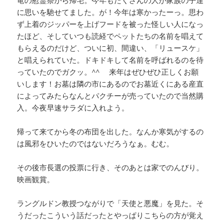
竜の慰霊祭から帰宅。今年もたくさんの人が家族の子達
に思いを馳せてました。が！今年は寒かったーっ。思わ
ず上着のジッパーを上げフードを被った怪しい人になっ
たほど、そしていつも読経でペットたちの名前を唱えて
もらえるのだけど、ついに初、間違い、「リュースケ」
と唱えられていた。ドキドキして名前を呼ばれるのを待
っていたのでガクッ。^^ 来年はぜひぜひ正しくお願
いします！お墓は隣の市にあるのでお墓近くにある産直
によってみたらなんとパクチーが売っていたので当然購
入。今夜早速サラダに入れよう。
帰って来てから冬の布団を出した。なんか寒気がするの
は風邪をひいたのではないだろうなぁ。むむ。
その後市長選の投票に行き、そのあとは家でのんびり。
映画観賞。
ラングルドン教授つながりで「天使と悪魔」を見た。そ
うだったこういう話だったとやっぱりこちらの方が覚え