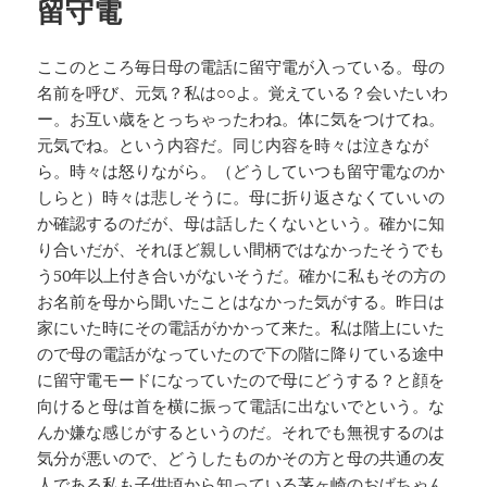
留守電
ー
ここのところ毎日母の電話に留守電が入っている。母の
名前を呼び、元気？私は○○よ。覚えている？会いたいわ
ー。お互い歳をとっちゃったわね。体に気をつけてね。
元気でね。という内容だ。同じ内容を時々は泣きなが
ら。時々は怒りながら。（どうしていつも留守電なのか
しらと）時々は悲しそうに。母に折り返さなくていいの
か確認するのだが、母は話したくないという。確かに知
り合いだが、それほど親しい間柄ではなかったそうでも
う50年以上付き合いがないそうだ。確かに私もその方の
お名前を母から聞いたことはなかった気がする。昨日は
家にいた時にその電話がかかって来た。私は階上にいた
ので母の電話がなっていたので下の階に降りている途中
に留守電モードになっていたので母にどうする？と顔を
向けると母は首を横に振って電話に出ないでという。な
んか嫌な感じがするというのだ。それでも無視するのは
気分が悪いので、どうしたものかその方と母の共通の友
人である私も子供頃から知っている茅ヶ崎のおばちゃん