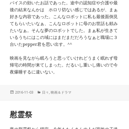
パイスの効いたお話であった。途中の認知症や介護や最
後の結末なんかは ホロリ切ない感じではあるが、まぁ
好きな内容であった。こんなロボットに私も最後面倒見
てもらいたいなぁ、こんなロボットに母のお世話も頼み
たいなぁ。そんな夢のロボットでした。まぁ私が生きて
いるうちにはこの域にはまだまだだろうなぁと職場に３
台いたpepper君を思い出す。^^
映画を見ながら眠ろうと思っていけれどうまく眠れず母
帰宅の時間が来てしまった。だるいし重いし痛いので今
夜爆睡するに違いない。
投
2016-11-03
カ
日々
,
映画＆ドラマ
稿
テ
日:
ゴ
リ
慰霊祭
ー