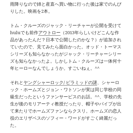
雨降りなので姉と産直へ買い物に行った後は家でのんび
りした。映画を2本。
トム・クルーズのジャック・リーチャーが公開を受けて
huluでも前作
アウトロー
（2013年らしいけどこんな作
品があったんだ？日本で公開したのかな？）が追加され
ていたので、見てみたら面白かった。オッド・トーマス
シリーズも知らなかったがジャック・リーチャーシリー
ズも知らなかったよ。しかしトム・クルーズは一体何十
年ヒーローなんでしょうか。すごいねぇ。^^
それと
ヤングシャーロック/ ピラミッドの謎
、シャーロ
ック・ホームズとジョン・ワトソンが実は同じ学校の同
級生だったというファンサービスのお話。^^、学校の先
生が後のモリアーティ教授だったり、帽子やパイプが出
て来たりでホームズファンならクスリ。ホームズの恋人
役のエリザベスのソフィー・ワードがすごく綺麗だっ
た。