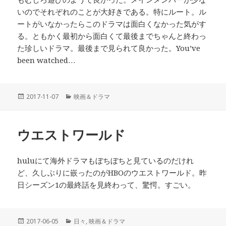
いのでそれぞれのことが大好きである。特にルート。ル
ートがいなかったらこのドラマは面白くなかった気がす
る。ともかく最初から面白くて最後までちゃんと終わっ
た珍しいドラマ。最後まで見られて良かった。You’ve
been watched…
投
2017-11-07
カ
映画＆ドラマ
稿
テ
日:
ゴ
リ
ウエストワールド
ー
huluにて海外ドラマもぼちぼちと見ているのだけれ
ど、久しぶりに嵌ったのがHBOのウエストワールド。昨
日シーズン1の最終話を見終わって、驚愕。すごい。
投
2017-06-05
カ
日々
,
映画＆ドラマ