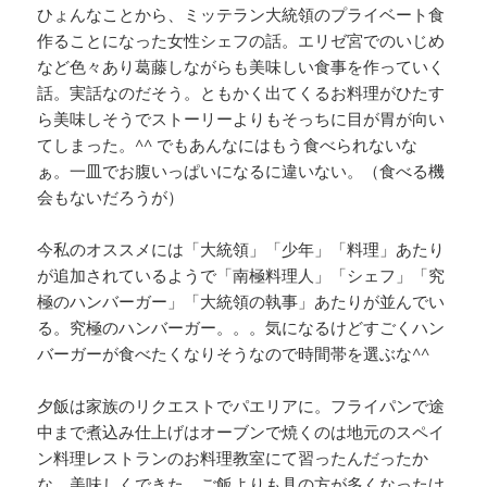
ひょんなことから、ミッテラン大統領のプライベート食
作ることになった女性シェフの話。エリゼ宮でのいじめ
など色々あり葛藤しながらも美味しい食事を作っていく
話。実話なのだそう。ともかく出てくるお料理がひたす
ら美味しそうでストーリーよりもそっちに目が胃が向い
てしまった。^^ でもあんなにはもう食べられないな
ぁ。一皿でお腹いっぱいになるに違いない。（食べる機
会もないだろうが）
今私のオススメには「大統領」「少年」「料理」あたり
が追加されているようで「南極料理人」「シェフ」「究
極のハンバーガー」「大統領の執事」あたりが並んでい
る。究極のハンバーガー。。。気になるけどすごくハン
バーガーが食べたくなりそうなので時間帯を選ぶな^^
夕飯は家族のリクエストでパエリアに。フライパンで途
中まで煮込み仕上げはオーブンで焼くのは地元のスペイ
ン料理レストランのお料理教室にて習ったんだったか
な。美味しくできた。ご飯よりも具の方が多くなったけ