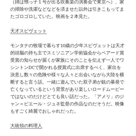
（姉は甥っ子１号が出る吹奏楽の演奏会で東京へ）、家
の掃除や洗濯などなどを済ませた以外は引きこもってま
たゴロゴロしていた。映画を２本見た。
天才スピヴェット
モンタナの牧場で暮らす10歳の少年スピヴェットは天才
的頭脳の持ち主でスミソニアン学術協会からベアード賞
受賞の知らせが届くが家族にそのことを伝えず一人でワ
シントンDCで開かれる授賞式に出席するべく、家出を
決意し数々の危険や様々な人々と出会いながら大陸を横
断すると言う話。一緒に遊んでいた双子弟が銃の暴発で
亡くなっているという背景があり楽しいロードムービー
ではないのだけどとても良い話だった。「アメリ」のジ
ャン＝ピエール・ジュネ監督の作品なのだそうだ。映像
もすごく綺麗でおしゃれだった。
大統領の料理人