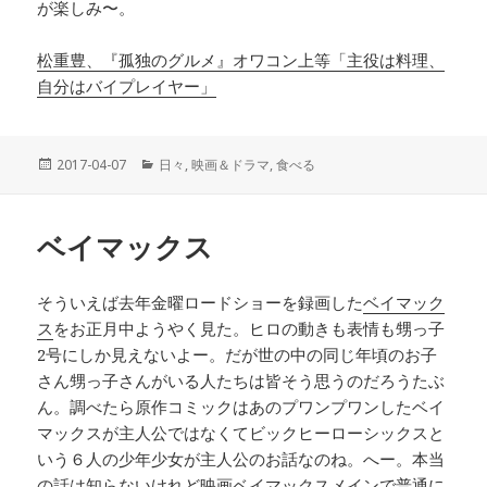
が楽しみ〜。
松重豊、『孤独のグルメ』オワコン上等「主役は料理、
自分はバイプレイヤー」
投
2017-04-07
カ
日々
,
映画＆ドラマ
,
食べる
稿
テ
日:
ゴ
リ
ベイマックス
ー
そういえば去年金曜ロードショーを録画した
ベイマック
ス
をお正月中ようやく見た。ヒロの動きも表情も甥っ子
2号にしか見えないよー。だが世の中の同じ年頃のお子
さん甥っ子さんがいる人たちは皆そう思うのだろうたぶ
ん。調べたら原作コミックはあのプワンプワンしたベイ
マックスが主人公ではなくてビックヒーローシックスと
いう６人の少年少女が主人公のお話なのね。へー。本当
の話は知らないけれど映画ベイマックスメインで普通に