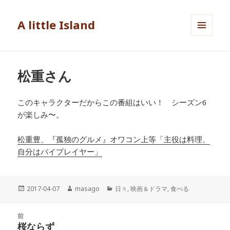
A little Island
メニュ
ーとウ
ィジェ
ット
松重さん
このキャラクターだからこの番組はいい！ シーズン6
が楽しみ〜。
松重豊、『孤独のグルメ』オワコン上等「主役は料理、
自分はバイプレイヤー」
投
2017-04-07
作
masago
カ
日々
,
映画＆ドラマ
,
食べる
稿
成
テ
日:
者
ゴ
投
前
リ
稿
桜ならず
ー
前