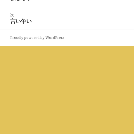
ナ
の
ビ
投
次
ゲ
稿:
言い争い
次
ー
の
シ
投
ョ
Proudly powered by WordPress
稿:
ン