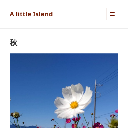
A little Island
メニュ
ーとウ
ィジェ
ット
秋