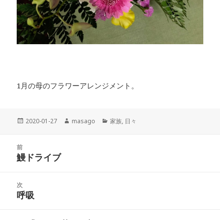
1月の母のフラワーアレンジメント。
投
2020-01-27
作
masago
カ
家族
,
日々
稿
成
テ
日:
者
ゴ
投
前
リ
稿
鰻ドライブ
ー
前
ナ
の
ビ
投
次
ゲ
稿:
呼吸
次
ー
の
シ
投