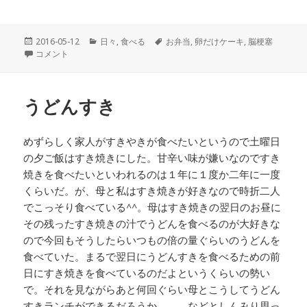
投
2016-05-12
カ
日々
,
食べる
タ
お弁当
,
卵だけケーキ
,
脳梗塞
稿
卵だけに
コメント
テ
グ
日:
ゴ
リ
ー
うどんすき
めずらしく家人がすきやきが食べたいというので土曜日
の夕ご飯はすき焼きにした。甘辛い味が嫌いなのですき
焼きを食べたいといわれるのは１年に１度か二年に一度
くらいだ。が、母と私はすき焼きが好きなので時折二人
でこっそり食べている^^。母はすき焼きの翌日のお昼に
その残ったすき焼きの汁でうどんを食べるのが大好きな
ので今回もそうしたらいつもの倍の量ぐらいのうどんを
食べていた。まるで翌日にうどんすきを食べるための前
日にすき焼きを食べているのだよというくらいの勢い
で。それを見ながらあと何回ぐらい母とこうしてうどん
すきランチができるだろうか。。。などとしんみり思っ