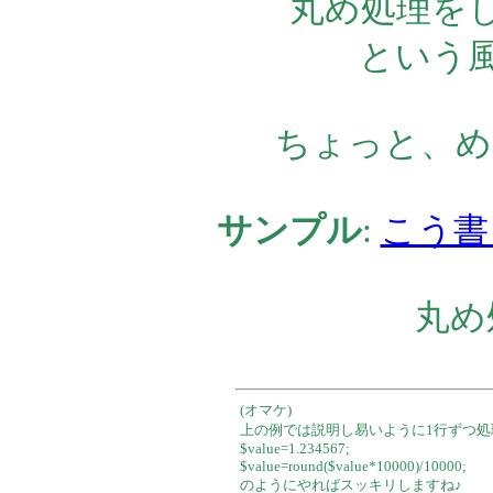
丸め処理をし
という
ちょっと、め
サンプル
:
こう書
丸め
(オマケ)
上の例では説明し易いように1行ずつ処
$value=1.234567;
$value=round($value*10000)/10000;
のようにやればスッキリしますね♪