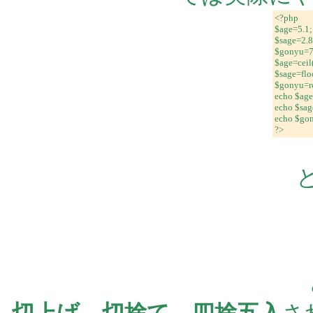
<?php
$age=5.1;
$sage=2.8
$gonyu=7
$age=ceil
$sage=flo
$gonyu=r
echo $age
echo $sag
echo $go
?>