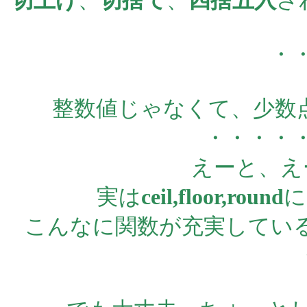
切上げ
、
切捨て
、
四捨五入
さ
・
整数値じゃなくて、少数
・・・・
えーと、え
実は
ceil,floor,round
に
こんなに関数が充実している