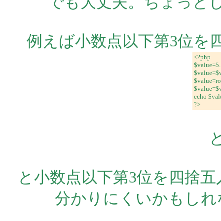
でも大丈夫。ちょっとした
例えば小数点以下第3位を
<?php
$value=5.
$value=$
$value=ro
$value=$v
echo $val
?>
と小数点以下第3位を四捨五
分かりにくいかもしれな