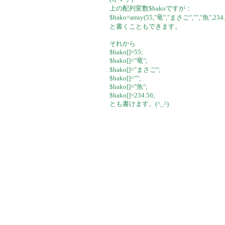
上の配列変数$hakoですが：
$hako=array(55,"竜","まさご","","魚",234.
と書くこともできます。
それから
$hako[]=55;
$hako[]="竜";
$hako[]="まさご";
$hako[]="";
$hako[]="魚";
$hako[]=234.56;
とも書けます。(^_^)