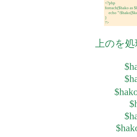
<?php
foreach($hako as $
echo "\$hako[$ke
}
?>
上のを処
$h
$h
$ha
$
$h
$hak