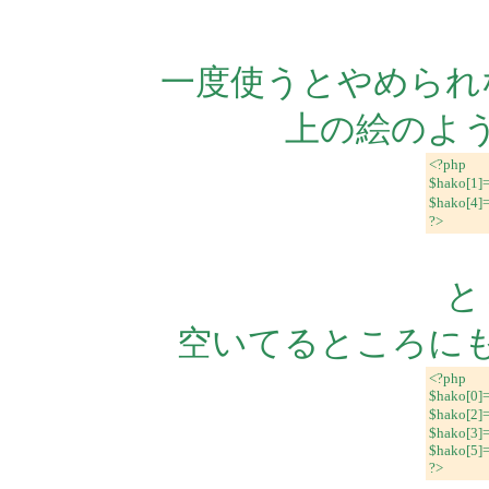
一度使うとやめられ
上の絵のよ
<?php
$hako[1]
$hako[4]
?>
と
空いてるところに
<?php
$hako[0]
$hako[2
$hako[3]=
$hako[5]
?>