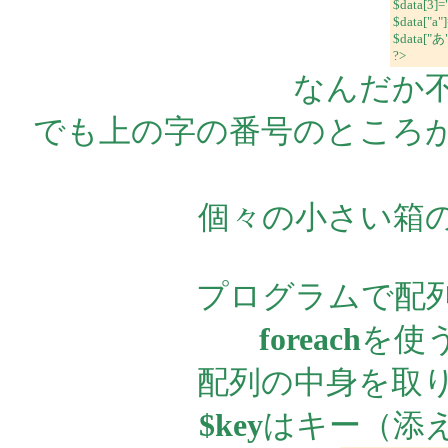
$data[3]
$data["a"
$data["
?>
なんだか不
でも上の字の番号のところ
個々の小さい箱
プログラムで配
foreach
を使
配列の中身を取
$key
はキー（添え