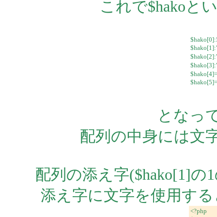
これで$hako
$hako[0]:
$hako[1]
$hako[2
$hako[
$hako[4]
$hako[5]
となって
配列の中身には文
配列の添え字($hako[1
添え字に文字を使用する
<?php